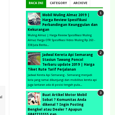
BACA INI
CATEGORY
ARCHIVE
Mobil Wuling Almaz 2019 |
Harga Review Spesifikasi
Perbandingan Keunggulan dan
Kekurangan
Wuling Almaz | Harga Review Spesifikasi Wuling
Almaz Harga OTR Spesifikasi Video Wuling Rp 263 -
338 Juta Berita...
Jadwal Kereta Api Semarang
Stasiun Tawang Poncol
Terbaru update 2019 | Harga
Tiket Rute Tarif Perjalanan
Jadwal Kereta Api Semarang - Semarang menjadi
kota yang ramai dikunjungi dan mobilitas kereta api
juga lantaran ada di posisi tengah pula...
Buat Artikel Motor Mobil
il
Sobat ? Komunitas Anda
dikenal ? Ingin Posting
Bengkel atau Dealer ? Apapun
GRATISSSSS gan . .