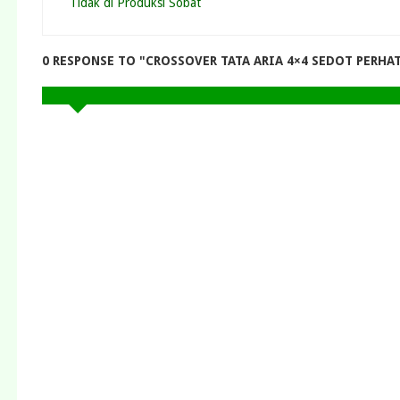
Tidak di Produksi Sobat
0 RESPONSE TO "CROSSOVER TATA ARIA 4×4 SEDOT PERHA