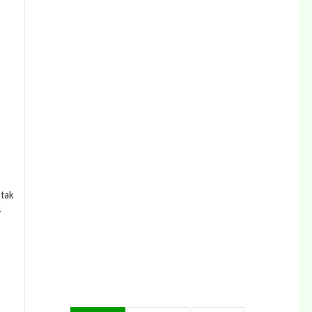
 tak
4