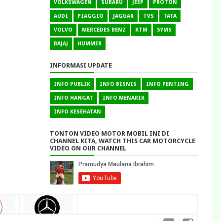
VOLKSWAGEN
SUBARU
JEEP
PROTON
AUDI
PIAGGIO
JAGUAR
TVS
TATA
VOLVO
MERCEDES BENZ
KTM
SYMS
BAJAJ
HUMMER
INFORMASI UPDATE
INFO PUBLIK
INFO BISNIS
INFO PENTING
INFO HANGAT
INFO MENARIK
INFO KESEHATAN
TONTON VIDEO MOTOR MOBIL INI DI
CHANNEL KITA, WATCH THIS CAR MOTORCYCLE
VIDEO ON OUR CHANNEL