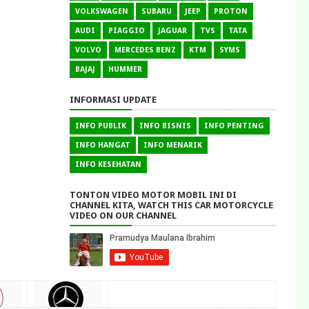
VOLKSWAGEN
SUBARU
JEEP
PROTON
AUDI
PIAGGIO
JAGUAR
TVS
TATA
VOLVO
MERCEDES BENZ
KTM
SYMS
BAJAJ
HUMMER
INFORMASI UPDATE
INFO PUBLIK
INFO BISNIS
INFO PENTING
INFO HANGAT
INFO MENARIK
INFO KESEHATAN
TONTON VIDEO MOTOR MOBIL INI DI
CHANNEL KITA, WATCH THIS CAR MOTORCYCLE
VIDEO ON OUR CHANNEL