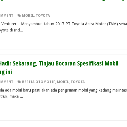
OMMENT
MOBIL
,
TOYOTA
turer – Menyambut tahun 2017 PT Toyota Astra Motor (TAM) seba
yota di Ind...
adir Sekarang, Tinjau Bocoran Spesifikasi Mobil
g ini
OMMENT
BERITA OTOMOTIF
,
MOBIL
,
TOYOTA
ila ada mobil baru pasti akan ada pengiriman mobil yang kadang melintas
ruk, maka ...