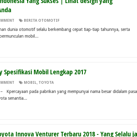
 Indonesia Yang Sukses | Lihat design yang
Anda
OMMENT
BERITA OTOMOTIF
n dunia otomotif selalu berkembang cepat tiap-tiap tahunnya, serta
 bermunculan mobil...
 Spesifikasi Mobil Lengkap 2017
OMMENT
MOBIL
,
TOYOTA
ercayaan pada pabrikan yang mempunyai nama besar didalam pasa
ota senantia...
oyota Innova Venturer Terbaru 2018 - Yang Selalu ja