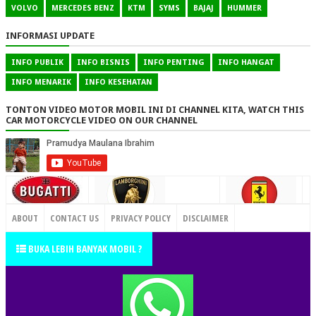
VOLVO
MERCEDES BENZ
KTM
SYMS
BAJAJ
HUMMER
INFORMASI UPDATE
INFO PUBLIK
INFO BISNIS
INFO PENTING
INFO HANGAT
INFO MENARIK
INFO KESEHATAN
TONTON VIDEO MOTOR MOBIL INI DI CHANNEL KITA, WATCH THIS
CAR MOTORCYCLE VIDEO ON OUR CHANNEL
CONTACT US
ABOUT
CONTACT US
PRIVACY POLICY
DISCLAIMER
TERMS OF SERVICE
SITEMAP
BUKA LEBIH BANYAK MOBIL ?