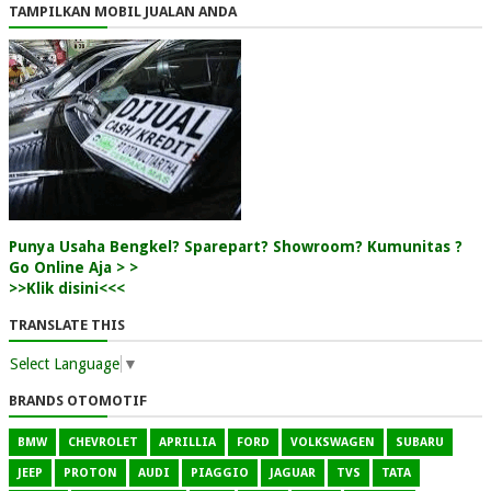
TAMPILKAN MOBIL JUALAN ANDA
Punya Usaha Bengkel? Sparepart? Showroom? Kumunitas ?
Go Online Aja > >
>>Klik disini<<<
TRANSLATE THIS
Select Language
▼
BRANDS OTOMOTIF
BMW
CHEVROLET
APRILLIA
FORD
VOLKSWAGEN
SUBARU
JEEP
PROTON
AUDI
PIAGGIO
JAGUAR
TVS
TATA