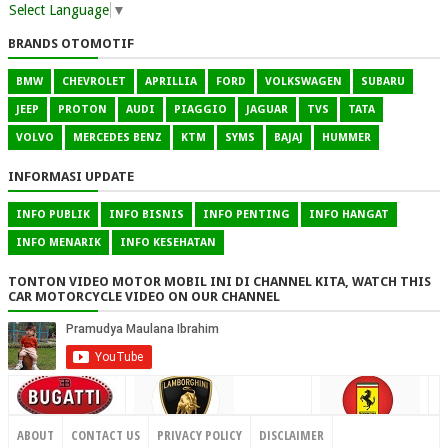
Select Language
▼
BRANDS OTOMOTIF
BMW
CHEVROLET
APRILLIA
FORD
VOLKSWAGEN
SUBARU
JEEP
PROTON
AUDI
PIAGGIO
JAGUAR
TVS
TATA
VOLVO
MERCEDES BENZ
KTM
SYMS
BAJAJ
HUMMER
INFORMASI UPDATE
INFO PUBLIK
INFO BISNIS
INFO PENTING
INFO HANGAT
INFO MENARIK
INFO KESEHATAN
TONTON VIDEO MOTOR MOBIL INI DI CHANNEL KITA, WATCH THIS
CAR MOTORCYCLE VIDEO ON OUR CHANNEL
CONTACT US
ABOUT
CONTACT US
PRIVACY POLICY
DISCLAIMER