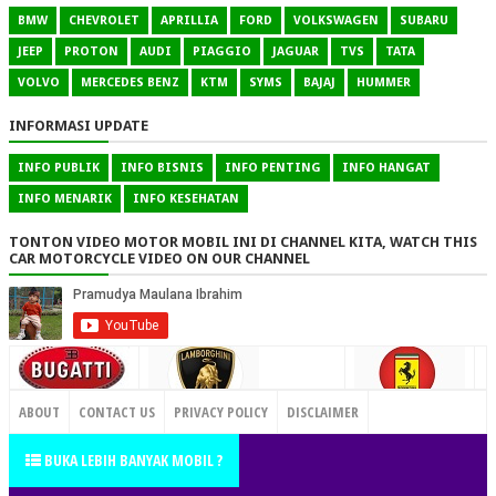
BMW
CHEVROLET
APRILLIA
FORD
VOLKSWAGEN
SUBARU
JEEP
PROTON
AUDI
PIAGGIO
JAGUAR
TVS
TATA
VOLVO
MERCEDES BENZ
KTM
SYMS
BAJAJ
HUMMER
INFORMASI UPDATE
INFO PUBLIK
INFO BISNIS
INFO PENTING
INFO HANGAT
INFO MENARIK
INFO KESEHATAN
TONTON VIDEO MOTOR MOBIL INI DI CHANNEL KITA, WATCH THIS
CAR MOTORCYCLE VIDEO ON OUR CHANNEL
CONTACT US
ABOUT
CONTACT US
PRIVACY POLICY
DISCLAIMER
TERMS OF SERVICE
SITEMAP
BUKA LEBIH BANYAK MOBIL ?