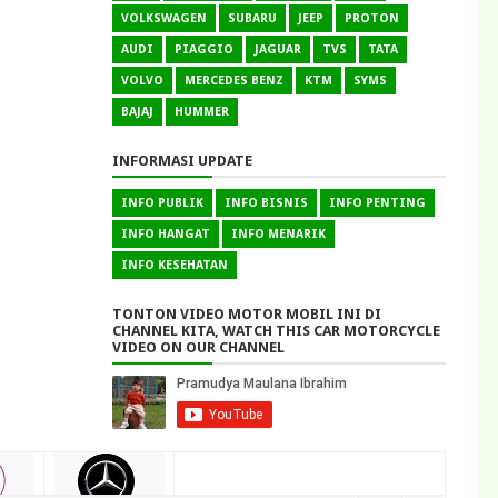
VOLKSWAGEN
SUBARU
JEEP
PROTON
AUDI
PIAGGIO
JAGUAR
TVS
TATA
VOLVO
MERCEDES BENZ
KTM
SYMS
BAJAJ
HUMMER
INFORMASI UPDATE
INFO PUBLIK
INFO BISNIS
INFO PENTING
INFO HANGAT
INFO MENARIK
INFO KESEHATAN
TONTON VIDEO MOTOR MOBIL INI DI
CHANNEL KITA, WATCH THIS CAR MOTORCYCLE
VIDEO ON OUR CHANNEL