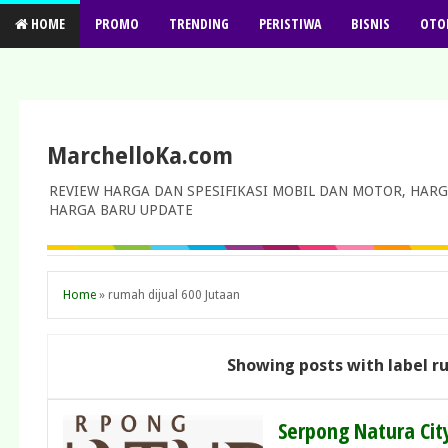
HOME
PROMO
TRENDING
PERISTIWA
BISNIS
OTO
MarchelloKa.com
REVIEW HARGA DAN SPESIFIKASI MOBIL DAN MOTOR, HARG
HARGA BARU UPDATE
Home
»
rumah dijual 600 Jutaan
Showing posts with label
r
Serpong Natura City