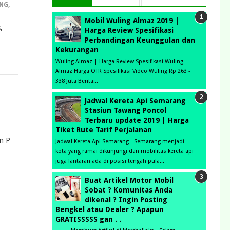
ANG
,
Mobil Wuling Almaz 2019 |
,
Harga Review Spesifikasi
Perbandingan Keunggulan dan
Kekurangan
Wuling Almaz | Harga Review Spesifikasi Wuling
Almaz Harga OTR Spesifikasi Video Wuling Rp 263 -
338 Juta Berita...
Jadwal Kereta Api Semarang
Stasiun Tawang Poncol
Terbaru update 2019 | Harga
Tiket Rute Tarif Perjalanan
an P
Jadwal Kereta Api Semarang - Semarang menjadi
kota yang ramai dikunjungi dan mobilitas kereta api
juga lantaran ada di posisi tengah pula...
Buat Artikel Motor Mobil
Sobat ? Komunitas Anda
dikenal ? Ingin Posting
Bengkel atau Dealer ? Apapun
GRATISSSSS gan . .