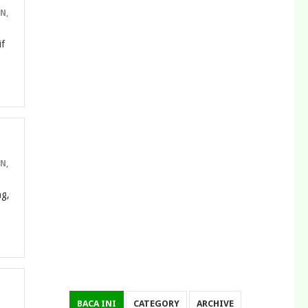
AN
,
if
AN
,
ng,
BACA INI
CATEGORY
ARCHIVE