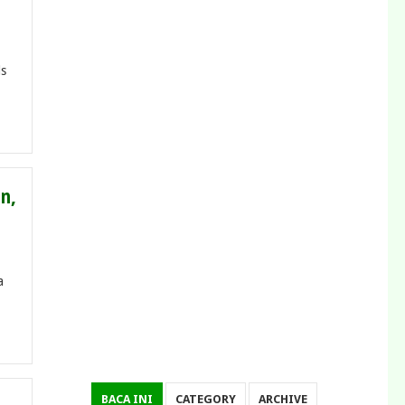
ls
an,
a
BACA INI
CATEGORY
ARCHIVE