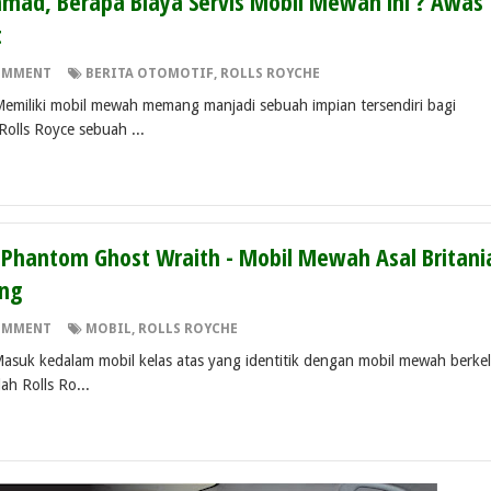
Ahmad, Berapa Biaya Servis Mobil Mewah ini ? Awas
t
OMMENT
BERITA OTOMOTIF
,
ROLLS ROYCHE
Memiliki mobil mewah memang manjadi sebuah impian tersendiri bagi
Rolls Royce sebuah ...
 Phantom Ghost Wraith - Mobil Mewah Asal Britani
ing
OMMENT
MOBIL
,
ROLLS ROYCHE
Masuk kedalam mobil kelas atas yang identitik dengan mobil mewah berke
ah Rolls Ro...