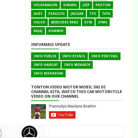
VOLKSWAGEN
SUBARU
JEEP
PROTON
AUDI
PIAGGIO
JAGUAR
TVS
TATA
VOLVO
MERCEDES BENZ
KTM
SYMS
BAJAJ
HUMMER
INFORMASI UPDATE
INFO PUBLIK
INFO BISNIS
INFO PENTING
INFO HANGAT
INFO MENARIK
INFO KESEHATAN
TONTON VIDEO MOTOR MOBIL INI DI
CHANNEL KITA, WATCH THIS CAR MOTORCYCLE
VIDEO ON OUR CHANNEL