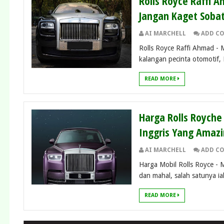
Rolls Royce Raffi 
Jangan Kaget Soba
AI MARCHELL
ADD C
Rolls Royce Raffi Ahmad - 
kalangan pecinta otomotif, 
READ MORE
Harga Rolls Royche
Inggris Yang Amaz
AI MARCHELL
ADD C
Harga Mobil Rolls Royce - 
dan mahal, salah satunya ial
READ MORE