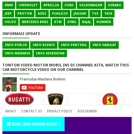
BMW
CHEVROLET
APRILLIA
FORD
VOLKSWAGEN
SUBARU
JEEP
PROTON
AUDI
PIAGGIO
JAGUAR
TVS
TATA
VOLVO
MERCEDES BENZ
KTM
SYMS
BAJAJ
HUMMER
INFORMASI UPDATE
INFO PUBLIK
INFO BISNIS
INFO PENTING
INFO HANGAT
INFO MENARIK
INFO KESEHATAN
TONTON VIDEO MOTOR MOBIL INI DI CHANNEL KITA, WATCH THIS
CAR MOTORCYCLE VIDEO ON OUR CHANNEL
CONTACT US
ABOUT
CONTACT US
PRIVACY POLICY
DISCLAIMER
TERMS OF SERVICE
SITEMAP
BUKA LEBIH BANYAK MOBIL ?