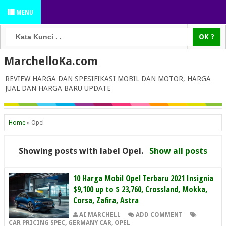
MENU
MarchelloKa.com
REVIEW HARGA DAN SPESIFIKASI MOBIL DAN MOTOR, HARGA
JUAL DAN HARGA BARU UPDATE
Home
»
Opel
Showing posts with label
Opel
.
Show all posts
10 Harga Mobil Opel Terbaru 2021 Insignia
$9,100 up to $ 23,760, Crossland, Mokka,
Corsa, Zafira, Astra
AI MARCHELL
ADD COMMENT
CAR PRICING SPEC
,
GERMANY CAR
,
OPEL