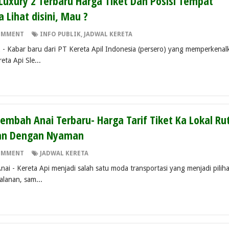
 Luxury 2 Terbaru Harga Tiket Dan Posisi Tempat
 Lihat disini, Mau ?
OMMENT
INFO PUBLIK
,
JADWAL KERETA
2 - Kabar baru dari PT Kereta Apil Indonesia (persero) yang memperkenal
ta Api Sle...
Lembah Anai Terbaru- Harga Tarif Tiket Ka Lokal Ru
nan Dengan Nyaman
OMMENT
JADWAL KERETA
ai - Kereta Api menjadi salah satu moda transportasi yang menjadi pilih
alanan, sam...