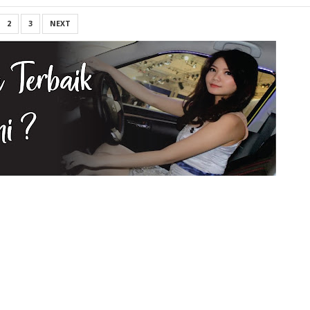
2
3
NEXT