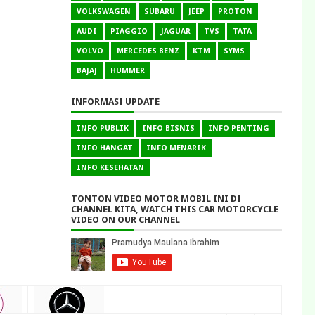
VOLKSWAGEN
SUBARU
JEEP
PROTON
AUDI
PIAGGIO
JAGUAR
TVS
TATA
VOLVO
MERCEDES BENZ
KTM
SYMS
BAJAJ
HUMMER
INFORMASI UPDATE
INFO PUBLIK
INFO BISNIS
INFO PENTING
INFO HANGAT
INFO MENARIK
INFO KESEHATAN
TONTON VIDEO MOTOR MOBIL INI DI
CHANNEL KITA, WATCH THIS CAR MOTORCYCLE
VIDEO ON OUR CHANNEL