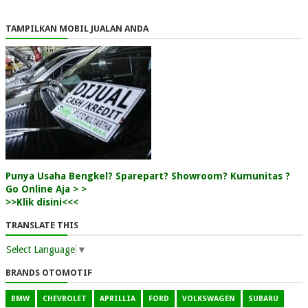
TAMPILKAN MOBIL JUALAN ANDA
Punya Usaha Bengkel? Sparepart? Showroom? Kumunitas ?
Go Online Aja > >
>>Klik disini<<<
TRANSLATE THIS
Select Language
▼
BRANDS OTOMOTIF
BMW
CHEVROLET
APRILLIA
FORD
VOLKSWAGEN
SUBARU