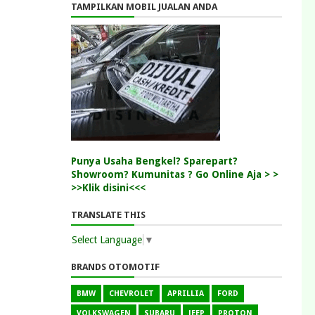
TAMPILKAN MOBIL JUALAN ANDA
Punya Usaha Bengkel? Sparepart?
Showroom? Kumunitas ? Go Online Aja > >
>>Klik disini<<<
TRANSLATE THIS
Select Language
▼
BRANDS OTOMOTIF
BMW
CHEVROLET
APRILLIA
FORD
VOLKSWAGEN
SUBARU
JEEP
PROTON