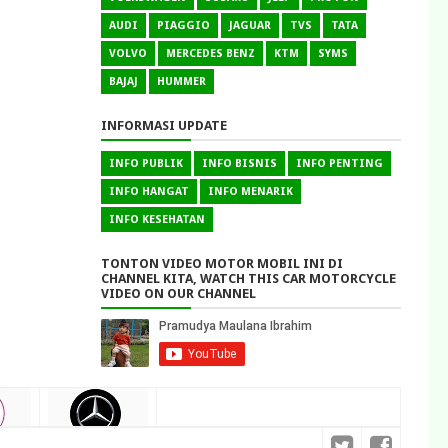
AUDI
PIAGGIO
JAGUAR
TVS
TATA
VOLVO
MERCEDES BENZ
KTM
SYMS
BAJAJ
HUMMER
INFORMASI UPDATE
INFO PUBLIK
INFO BISNIS
INFO PENTING
INFO HANGAT
INFO MENARIK
INFO KESEHATAN
TONTON VIDEO MOTOR MOBIL INI DI
CHANNEL KITA, WATCH THIS CAR MOTORCYCLE
VIDEO ON OUR CHANNEL