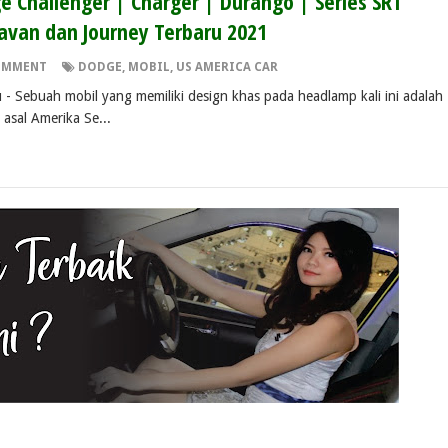
e Challenger | Charger | Durango | Series SRT
ravan dan Journey Terbaru 2021
OMMENT
DODGE
,
MOBIL
,
US AMERICA CAR
- Sebuah mobil yang memiliki design khas pada headlamp kali ini adalah
asal Amerika Se...